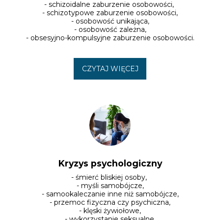
- schizoidalne zaburzenie osobowości, 

- schizotypowe zaburzenie osobowości,

- osobowość unikająca,

- osobowość zależna,

- obsesyjno-kompulsyjne zaburzenie osobowości.
CZYTAJ WIĘCEJ
Kryzys psychologiczny
- śmierć bliskiej osoby, 

- myśli samobójcze,

- samookaleczanie inne niż samobójcze,

- przemoc fizyczna czy psychiczna,

- klęski żywiołowe,

- wykorzystanie seksualne,
