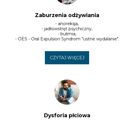
Zaburzenia odżywiania
- anoreksja,

- jadłowstręt psychiczny,

- bulimia,

- OES - Oral Expulsion Syndrom "ustne wydalanie".
CZYTAJ WIĘCEJ
Dysforia płciowa